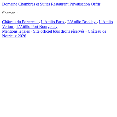
Domaine
Chambres et Suites
Restaurant
Privatisation
Offrir
Shaman :
Château du Portereau
-
L'Attilio Paris
-
L'Attilio Briollay
-
L'Attilio
Vertou
-
L'Attilio Port Bourgenay
Mentions légales - Site officiel tous droits réservés - Château de
Noirieux 2026